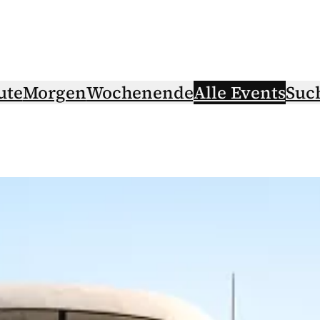
ute
Morgen
Wochenende
Alle Events
Suc