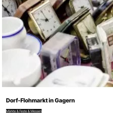
Heute
Morgen
Wochenende
Alle
Events
Dorf-Flohmarkt in Gagern
Suchen
Märkte & Feste & Messen