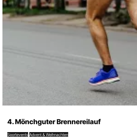
Heute
Morgen
Wochenende
4. Mönchguter Brennereilauf
Alle
Sportevents
Advent & Weihnachten